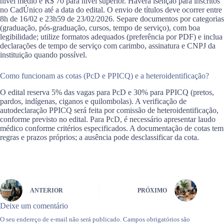
nível médio e R$ 70 para nível superior. Haverá isenção para inscritos
no CadÚnico até a data do edital. O envio de títulos deve ocorrer entre
8h de 16/02 e 23h59 de 23/02/2026. Separe documentos por categorias
(graduação, pós-graduação, cursos, tempo de serviço), com boa
legibilidade; utilize formatos adequados (preferência por PDF) e inclua
declarações de tempo de serviço com carimbo, assinatura e CNPJ da
instituição quando possível.
Como funcionam as cotas (PcD e PPICQ) e a heteroidentificação?
O edital reserva 5% das vagas para PcD e 30% para PPICQ (pretos,
pardos, indígenas, ciganos e quilombolas). A verificação de
autodeclaração PPICQ será feita por comissão de heteroidentificação,
conforme previsto no edital. Para PcD, é necessário apresentar laudo
médico conforme critérios especificados. A documentação de cotas tem
regras e prazos próprios; a ausência pode desclassificar da cota.
ANTERIOR
PRÓXIMO
Deixe um comentário
O seu endereço de e-mail não será publicado.
Campos obrigatórios são