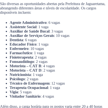
São diversas as oportunidades abertas pela Prefeitura de Jaguaretama,
abrangendo diferentes áreas e níveis de escolaridade. Os cargos
disponíveis incluem:
Agente Administrativo
: 6 vagas
Assistente Social
: 1 vaga
Auxiliar de Saúde Bucal
: 3 vagas
Auxiliar de Serviços Gerais
: 10 vagas
Dentista
: 6 vagas
Educador Físico
: 1 vaga
Enfermeiro
: 10 vagas
Farmacêutico
: 1 vaga
Fisioterapeuta
: 2 vagas
Fonoaudiólogo
: 2 vagas
Motorista – CAT B
: 4 vagas
Motorista – CAT D
: 2 vagas
Nutricionista
: 1 vaga
Psicólogo
: 2 vagas
Técnico de Enfermagem
: 12 vagas
Terapeuta Ocupacional
: 1 vaga
Vigia
: 5 vagas
Visitador Sanitário
: 4 vagas
Além disso, a carga horária para os postos varia entre 20 a 40 horas