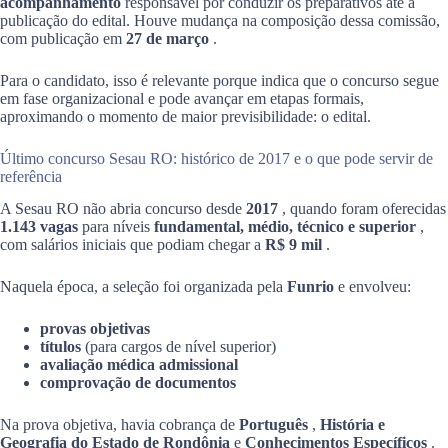
acompanhamento
responsável por conduzir os preparativos até a
publicação do edital. Houve mudança na composição dessa comissão,
com publicação em
27 de março
.
Para o candidato, isso é relevante porque indica que o concurso segue
em fase organizacional e pode avançar em etapas formais,
aproximando o momento de maior previsibilidade: o edital.
Último concurso Sesau RO: histórico de 2017 e o que pode servir de
referência
A Sesau RO não abria concurso desde
2017
, quando foram oferecidas
1.143 vagas
para níveis
fundamental, médio, técnico e superior
,
com salários iniciais que podiam chegar a
R$ 9 mil
.
Naquela época, a seleção foi organizada pela
Funrio
e envolveu:
provas objetivas
títulos
(para cargos de nível superior)
avaliação médica admissional
comprovação de documentos
Na prova objetiva, havia cobrança de
Português
,
História e
Geografia do Estado de Rondônia
e
Conhecimentos Específicos
.