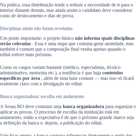
Na prática, essa distribuição tende a reduzir a necessidade de ir para o
interior distante demais, mas ainda assim o candidato deve considerar
custo de deslocamento e dias de prova.
Disciplinas ainda não foram reveladas
Um ponto importante: o projeto básico
não informa quais disciplinas
serão cobradas
. Essa é uma etapa que costuma gerar ansiedade, mas
também é comum que a composição final venha apenas quando o
edital estiver mais próximo.
Como os cargos variam bastante (médico, especialistas, técnico
administrativo, motorista etc.), a tendência é que haja
conteúdos
específicos por área
, além de uma base comum — mas isso só ficará
realmente claro com a divulgação do edital.
Banca organizadora: escolha em andamento
A Sesau RO deve contratar uma
banca organizadora
para organizar e
aplicar as provas. O processo de escolha da instituição está em
andamento, então a expectativa é de que o próximo grande marco seja
a definição da banca e, depois, a publicação do edital.
Vale ficar atento: a banca costuma influenciar diretamente o estilo das