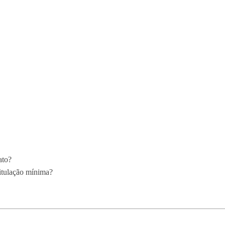
ato?
titulação mínima?