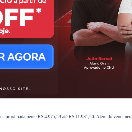
 de aproximadamente R$ 4.975,59 até R$ 11.981,50. Além do vencimento