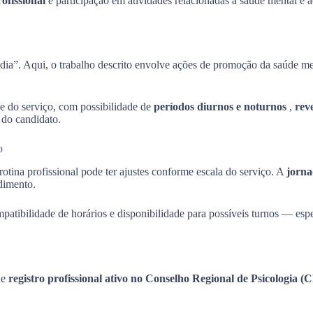
ofissional
e participação em atividades relacionadas à saúde mental e 
dia”. Aqui, o trabalho descrito envolve ações de promoção da saúde me
e do serviço, com possibilidade de
períodos diurnos e noturnos
,
rev
 do candidato.
o
rotina profissional pode ter ajustes conforme escala do serviço. A
jorna
dimento.
ompatibilidade de horários e disponibilidade para possíveis turnos — es
a
e
registro profissional ativo no Conselho Regional de Psicologia 