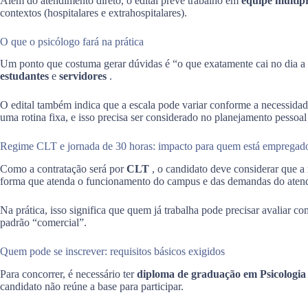
Além do atendimento direto, o edital prevê trabalho em
equipe multipr
contextos (hospitalares e extrahospitalares).
O que o psicólogo fará na prática
Um ponto que costuma gerar dúvidas é “o que exatamente cai no dia a 
estudantes
e
servidores
.
O edital também indica que a escala pode variar conforme a necessidad
uma rotina fixa, e isso precisa ser considerado no planejamento pessoal
Regime CLT e jornada de 30 horas: impacto para quem está empregad
Como a contratação será por
CLT
, o candidato deve considerar que a 
forma que atenda o funcionamento do campus e das demandas do aten
Na prática, isso significa que quem já trabalha pode precisar avaliar c
padrão “comercial”.
Quem pode se inscrever: requisitos básicos exigidos
Para concorrer, é necessário ter
diploma de graduação em Psicologi
candidato não reúne a base para participar.