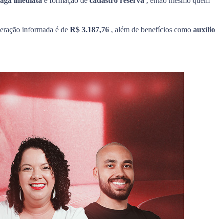
vaga imediata
e formação de
cadastro reserva
, então mesmo quem
eração informada é de
R$ 3.187,76
, além de benefícios como
auxílio