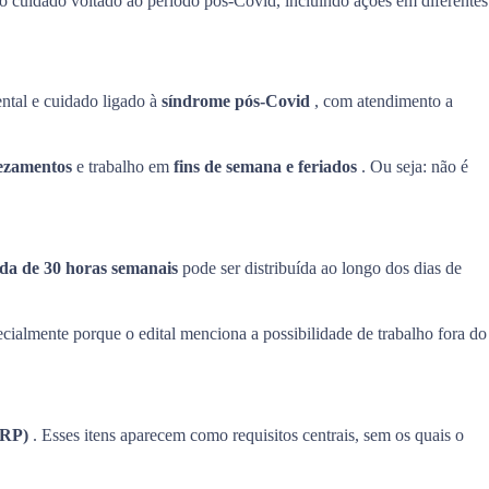
ao cuidado voltado ao período pós-Covid, incluindo ações em diferentes
ntal e cuidado ligado à
síndrome pós-Covid
, com atendimento a
ezamentos
e trabalho em
fins de semana e feriados
. Ou seja: não é
da de 30 horas semanais
pode ser distribuída ao longo dos dias de
pecialmente porque o edital menciona a possibilidade de trabalho fora do
(CRP)
. Esses itens aparecem como requisitos centrais, sem os quais o