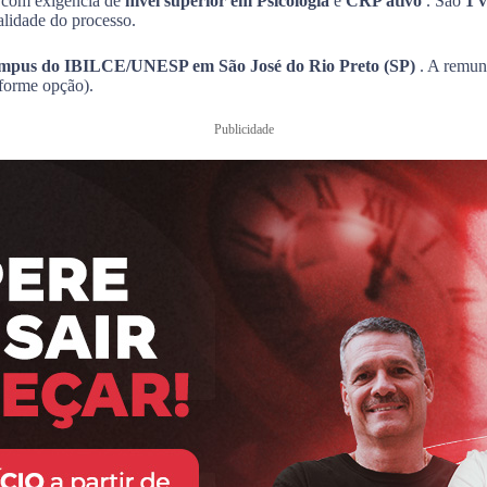
 com exigência de
nível superior em Psicologia
e
CRP ativo
. São
1 
alidade do processo.
mpus do IBILCE/UNESP em São José do Rio Preto (SP)
. A remun
forme opção).
Publicidade