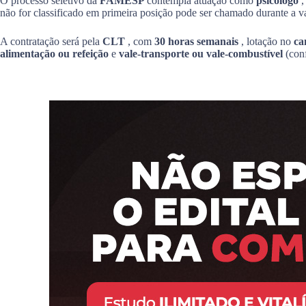
O processo seletivo da
FAMESP
contempla atuação como
psicólogo
,
não for classificado em primeira posição pode ser chamado durante a v
A contratação será pela
CLT
, com
30 horas semanais
, lotação no
ca
alimentação ou refeição
e
vale-transporte ou vale-combustível
(con