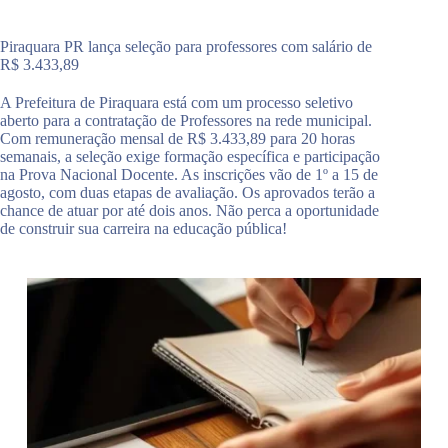
Piraquara PR lança seleção para professores com salário de
R$ 3.433,89
A Prefeitura de Piraquara está com um processo seletivo
aberto para a contratação de Professores na rede municipal.
Com remuneração mensal de R$ 3.433,89 para 20 horas
semanais, a seleção exige formação específica e participação
na Prova Nacional Docente. As inscrições vão de 1º a 15 de
agosto, com duas etapas de avaliação. Os aprovados terão a
chance de atuar por até dois anos. Não perca a oportunidade
de construir sua carreira na educação pública!