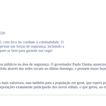
2026
6, com foco no combate à criminalidade. O
essar nas forças de segurança, incluindo a
repare-se bem para garantir sua vaga!
sos públicos na área de segurança. O governador Paulo Dantas anunci
 feita através das redes sociais no último domingo, e promete trazer bo
s mais valorosos, mas também para a população em geral, que espera po
porações exatamente participarão dos novos editais, o que gerou, ao m