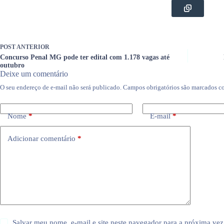
POST
ANTERIOR
Concurso Penal MG pode ter edital com 1.178 vagas até
outubro
Deixe um comentário
O seu endereço de e-mail não será publicado.
Campos obrigatórios são marcados 
Nome
*
E-mail
*
Adicionar comentário
*
Salvar meu nome, e-mail e site neste navegador para a próxima vez