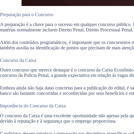
Preparação para o Concurso
A preparação é a chave para o sucesso em qualquer concurso público. N
matérias normalmente incluem Direito Penal, Direito Processual Penal, 
Além dos conteúdos programáticos, é importante que os concurseiros re
também auxilia na identificação de pontos que precisam de mais atençã
Concurso da Caixa
Outro concurso que merece destaque é o concurso da Caixa Econômica F
concurso da Polícia Penal, a grande expectativa em relação às vagas dis
Embora ainda não haja datas concretas para a publicação do edital, é s
banco são bastante concorridas e reconhecidas por seus benefícios e est
Importância do Concurso da Caixa
O concurso da Caixa é uma excelente oportunidade não apenas pela qua
devido à reputação e à segurança que o emprego proporciona.
Candidatos devem priorizar a preparação nas disciplinas específicas 