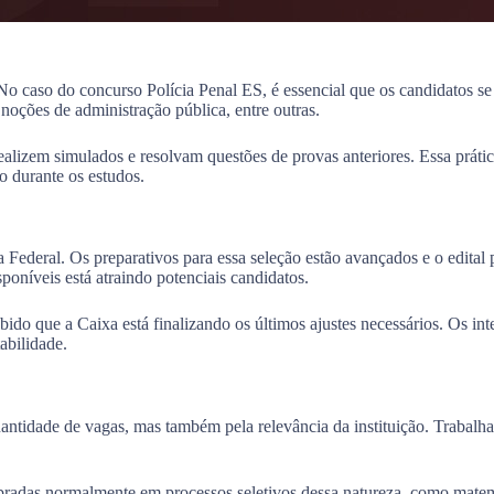
o caso do concurso Polícia Penal ES, é essencial que os candidatos se
noções de administração pública, entre outras.
alizem simulados e resolvam questões de provas anteriores. Essa práti
o durante os estudos.
ederal. Os preparativos para essa seleção estão avançados e o edital 
poníveis está atraindo potenciais candidatos.
abido que a Caixa está finalizando os últimos ajustes necessários. Os i
abilidade.
ntidade de vagas, mas também pela relevância da instituição. Trabalh
cobradas normalmente em processos seletivos dessa natureza, como mate