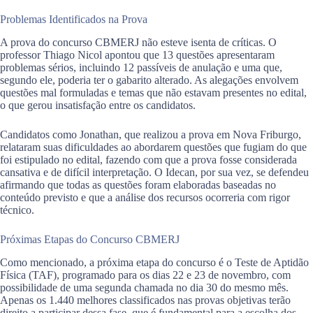
Problemas Identificados na Prova
A prova do concurso CBMERJ não esteve isenta de críticas. O
professor Thiago Nicol apontou que 13 questões apresentaram
problemas sérios, incluindo 12 passíveis de anulação e uma que,
segundo ele, poderia ter o gabarito alterado. As alegações envolvem
questões mal formuladas e temas que não estavam presentes no edital,
o que gerou insatisfação entre os candidatos.
Candidatos como Jonathan, que realizou a prova em Nova Friburgo,
relataram suas dificuldades ao abordarem questões que fugiam do que
foi estipulado no edital, fazendo com que a prova fosse considerada
cansativa e de difícil interpretação. O Idecan, por sua vez, se defendeu
afirmando que todas as questões foram elaboradas baseadas no
conteúdo previsto e que a análise dos recursos ocorreria com rigor
técnico.
Próximas Etapas do Concurso CBMERJ
Como mencionado, a próxima etapa do concurso é o Teste de Aptidão
Física (TAF), programado para os dias 22 e 23 de novembro, com
possibilidade de uma segunda chamada no dia 30 do mesmo mês.
Apenas os 1.440 melhores classificados nas provas objetivas terão
direito a participar dessa fase, que é fundamental para a escolha dos