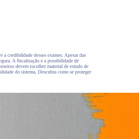
e a credibilidade desses exames. Apesar das
egura. A fiscalização e a possibilidade de
urseiros devem escolher material de estudo de
ibilidade do sistema. Descubra como se proteger