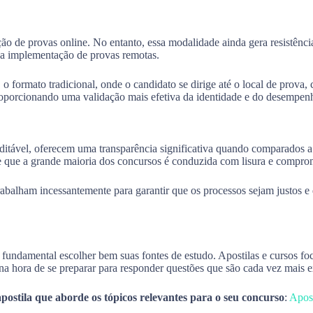
ção de provas online. No entanto, essa modalidade ainda gera resistênci
m a implementação de provas remotas.
formato tradicional, onde o candidato se dirige até o local de prova, c
roporcionando uma validação mais efetiva da identidade e do desempen
ditável, oferecem uma transparência significativa quando comparados a 
 e que a grande maioria dos concursos é conduzida com lisura e comprom
rabalham incessantemente para garantir que os processos sejam justos e
 fundamental escolher bem suas fontes de estudo. Apostilas e cursos fo
 na hora de se preparar para responder questões que são cada vez mais e
postila que aborde os tópicos relevantes para o seu concurso
:
Apost