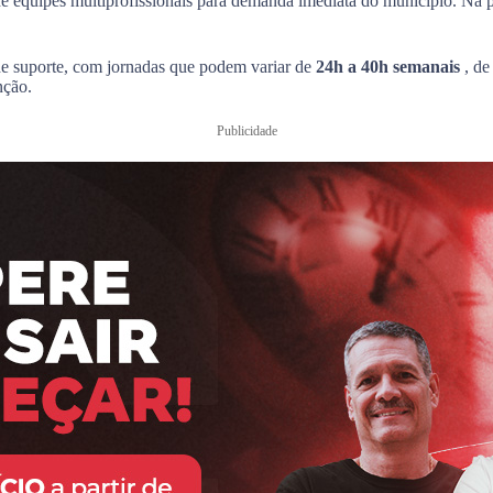
equipes multiprofissionais para demanda imediata do município. Na prá
e de suporte, com jornadas que podem variar de
24h a 40h semanais
, d
nção.
Publicidade