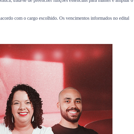
tica, trata-se de preencher funções essenciais para manter e ampliar o
e acordo com o cargo escolhido. Os vencimentos informados no edital