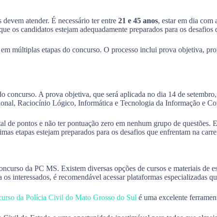
s devem atender. É necessário ter entre
21 e 45 anos
, estar em dia com a
r que os candidatos estejam adequadamente preparados para os desafios 
s em múltiplas etapas do concurso. O processo inclui prova objetiva, pro
concurso. A prova objetiva, que será aplicada no dia 14 de setembro, t
cional, Raciocínio Lógico, Informática e Tecnologia da Informação e C
al de pontos e não ter pontuação zero em nenhum grupo de questões. Es
mas etapas estejam preparados para os desafios que enfrentam na carrei
concurso da PC MS. Existem diversas opções de cursos e materiais de es
a os interessados, é recomendável acessar plataformas especializadas 
curso da Polícia Civil do Mato Grosso do Sul
é uma excelente ferrament