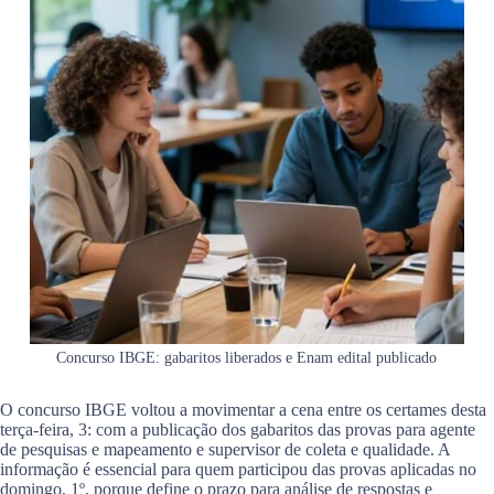
Concurso IBGE: gabaritos liberados e Enam edital publicado
O concurso IBGE voltou a movimentar a cena entre os certames desta
terça-feira, 3: com a publicação dos gabaritos das provas para agente
de pesquisas e mapeamento e supervisor de coleta e qualidade. A
informação é essencial para quem participou das provas aplicadas no
domingo, 1º, porque define o prazo para análise de respostas e