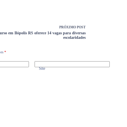
PRÓXIMO
POST
rso em Ilópolis RS oferece 14 vagas para diversas
escolaridades
com
*
Site