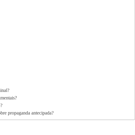
inal?
amentais?
o?
sobre propaganda antecipada?