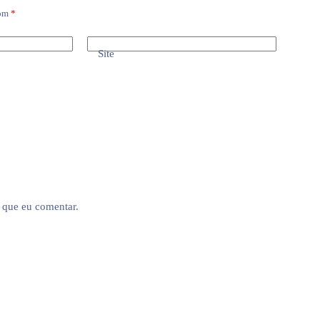
com
*
Site
 que eu comentar.