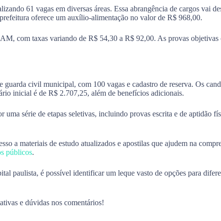
talizando 61 vagas em diversas áreas. Essa abrangência de cargos vai de
refeitura oferece um auxílio-alimentação no valor de R$ 968,00.
IBAM, com taxas variando de R$ 54,30 a R$ 92,00. As provas objetivas 
guarda civil municipal, com 100 vagas e cadastro de reserva. Os candi
rio inicial é de R$ 2.707,25, além de benefícios adicionais.
r uma série de etapas seletivas, incluindo provas escrita e de aptidão f
cesso a materiais de estudo atualizados e apostilas que ajudem na compr
s públicos
.
ital paulista, é possível identificar um leque vasto de opções para dif
tivas e dúvidas nos comentários!